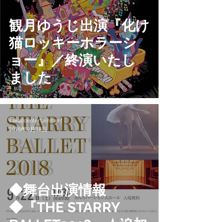
観月ゆうじ出演『化け
猫ロッキーホラーシ
ョー』／終演いたし
ました
sakadoentertainment
2018年9月18日
◆舞台出演情報
◆『THE STARRY