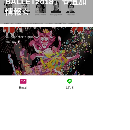
BALLET2018』☆追加
情報☆
sakadoentertainment
2018年9月18日
◆舞台出演情報◆『化
Email
LINE
け猫ロッキーホラー
ショー』上演中