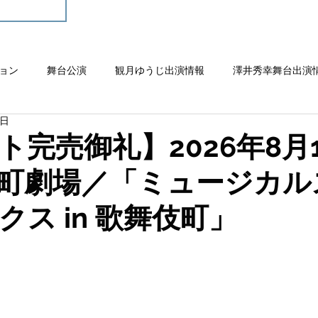
ョン
舞台公演
観月ゆうじ出演情報
澤井秀幸舞台出演
0日
完売御礼】2026年8月1
町劇場／「ミュージカル
クス in 歌舞伎町」