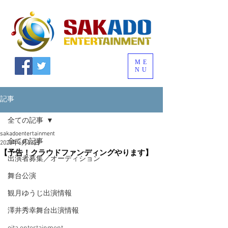
ME
NU
記事
全ての記事
sakadoentertainment
全ての記事
2020年6月23日
【予告！クラウドファンディングやります】
出演者募集／オーディション
舞台公演
観月ゆうじ出演情報
澤井秀幸舞台出演情報