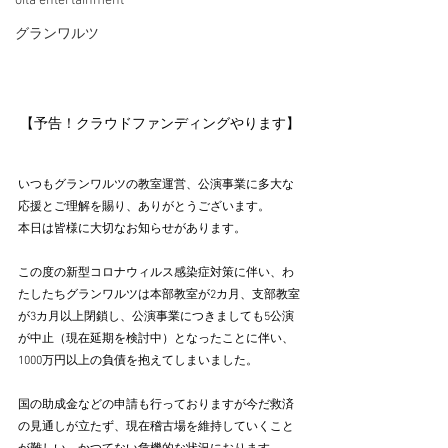
oita entertainment
グランワルツ
【予告！クラウドファンディングやります】
いつもグランワルツの教室運営、公演事業に多大な
応援とご理解を賜り、ありがとうございます。
本日は皆様に大切なお知らせがあります。
この度の新型コロナウィルス感染症対策に伴い、わ
たしたちグランワルツは本部教室が2カ月、支部教室
が3カ月以上閉鎖し、公演事業につきましても5公演
が中止（現在延期を検討中）となったことに伴い、
1000万円以上の負債を抱えてしまいました。
国の助成金などの申請も行っておりますが今だ救済
の見通しが立たず、現在稽古場を維持していくこと