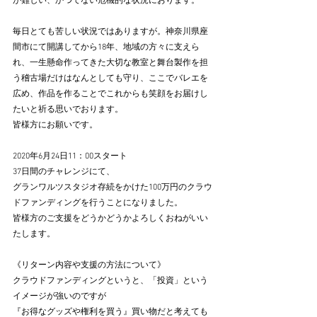
が難しい、かつてない危機的な状況におります。
毎日とても苦しい状況ではありますが。神奈川県座
間市にて開講してから18年、地域の方々に支えら
れ、一生懸命作ってきた大切な教室と舞台製作を担
う稽古場だけはなんとしても守り、ここでバレエを
広め、作品を作ることでこれからも笑顔をお届けし
たいと祈る思いでおります。
皆様方にお願いです。
2020年6月24日11：00スタート
37日間のチャレンジにて、
グランワルツスタジオ存続をかけた100万円のクラウ
ドファンディングを行うことになりました。
皆様方のご支援をどうかどうかよろしくおねがいい
たします。
《リターン内容や支援の方法について》
クラウドファンディングというと、「投資」という
イメージが強いのですが
『お得なグッズや権利を買う』買い物だと考えても