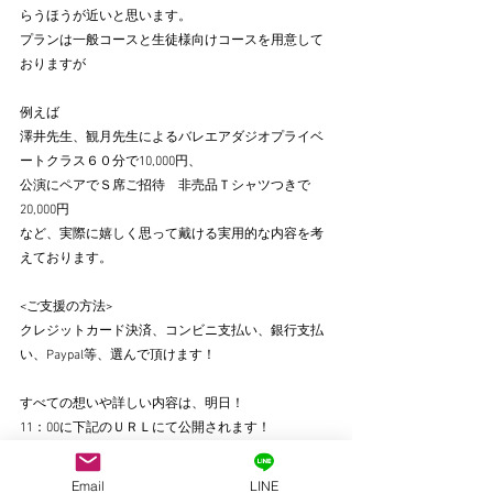
らうほうが近いと思います。
プランは一般コースと生徒様向けコースを用意して
おりますが
例えば
澤井先生、観月先生によるバレエアダジオプライベ
ートクラス６０分で10,000円、
公演にペアでＳ席ご招待　非売品Ｔシャツつきで
20,000円
など、実際に嬉しく思って戴ける実用的な内容を考
えております。
<ご支援の方法>
クレジットカード決済、コンビニ支払い、銀行支払
い、Paypal等、選んで頂けます！
すべての想いや詳しい内容は、明日！
11：00に下記のＵＲＬにて公開されます！
https://readyfor.jp/projects/grandwaltz
Email
LINE