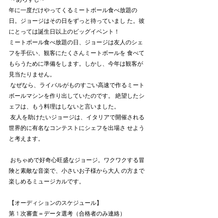
年に一度だけやってくるミートボール食べ放題の
日。ジョージはその日をずっと待っていまし た。彼
にとっては誕生日以上のビッグイベント！ 
ミートボール食べ放題の日、ジョージは友人のシェ
フを手伝い、観客にたくさんミートボールを 食べて
もらうために準備をします。しかし、今年は観客が
見当たりません。
 なぜなら、ライバルがものすごい高速で作るミート
ボールマシンを作り出していたのです。 絶望したシ
ェフは、もう料理はしないと言いました。
 友人を助けたいジョージは、イタリアで開催される
世界的に有名なコンテストにシェフを出場さ せよう
と考えます。
 おちゃめで好奇心旺盛なジョージ。ワクワクする冒
険と素敵な音楽で、小さいお子様から大人 の方まで
楽しめるミュージカルです。
【オーディションのスケジュール】
第 1 次審査＝データ選考（合格者のみ連絡）