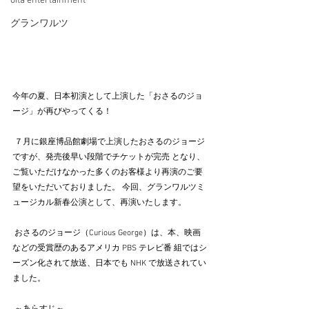
oita entertainment
グランワルツ
今年の夏、日本初演として上演した「おさるのジョ
ージ」が再びやってくる！
 ７月に銀座博品館劇場で上演したおさるのジョージ
ですが、発売後早い段階でチケットが完売 となり、
ご覧いただけなかった多くのお客様より再演のご要
望をいただいておりました。 今回、グランワルツミ
ュージカル新春公演として、再演いたします。
 おさるのジョージ（Curious George）は、本、映画
などの受賞歴のあるアメリカ PBS テレビ番 組ではシ
ーズン化されて放送、日本でも NHK で放送されてい
ました。
 ～あらすじ～ 