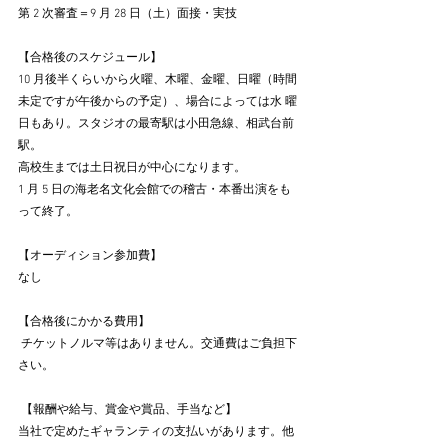
第 2 次審査＝9 月 28 日（土）面接・実技
【合格後のスケジュール】
10 月後半くらいから火曜、木曜、金曜、日曜（時間
未定ですが午後からの予定）、場合によっては水 曜
日もあり。スタジオの最寄駅は小田急線、相武台前
駅。 
高校生までは土日祝日が中心になります。
1 月 5 日の海老名文化会館での稽古・本番出演をも
って終了。
【オーディション参加費】
なし
【合格後にかかる費用】
 チケットノルマ等はありません。交通費はご負担下
さい。
 【報酬や給与、賞金や賞品、手当など】 
当社で定めたギャランティの支払いがあります。他