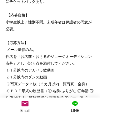
にチケットバックあり。
 【応募資格】 
小学生以上／性別不問。未成年者は保護者の同意が
必要。 
【応募方法】
 メール送信のみ。 
件名を「お名前・おさるのジョージオーディション
応募」とし下記 4 点を添付してください。
 1) 1 分以内のアカペラ歌動画
 2) 1 分以内のダンス動画
 3) 写真データ２枚（３カ月以内、顔写真・全身）
 4) ＰＤＦ形式の履歴書（① 名前/ふりがな ②年齢 ③
住所 ④本人に連絡可能な 電話番号 ⑤メールアドレ
ス ⑥舞台レッスン歴 ⑦志望動機  ⑧未成年者は保護
Email
LINE
者の同意文）
【締切】
 9 月 22 日（日） 18:00 送信完了