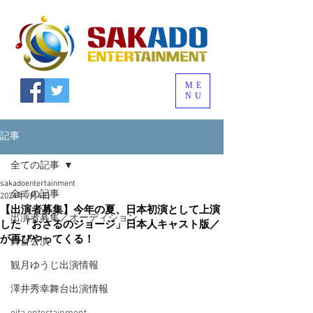
ME
NU
記事
全ての記事
sakadoentertainment
全ての記事
2024年9月4日
【出演者募集】今年の夏、日本初演として上演
出演者募集／オーディション
した「おさるのジョージ」日本人キャスト版／
が再びやってくる！
舞台公演
観月ゆうじ出演情報
澤井秀幸舞台出演情報