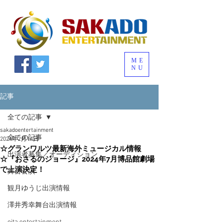
ME
NU
記事
全ての記事
sakadoentertainment
全ての記事
2024年2月14日
☆グランワルツ最新海外ミュージカル情報
出演者募集／オーディション
☆『おさるのジョージ』2024年7月博品館劇場
で上演決定！
舞台公演
観月ゆうじ出演情報
澤井秀幸舞台出演情報