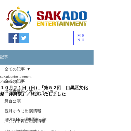
ME
NU
記事
全ての記事
sakadoentertainment
全ての記事
2018年10月23日
１０月２１日（日）『第５２回 目黒区文化
出演者募集／オーディション
祭 洋舞祭』／終演いたしました
舞台公演
観月ゆうじ出演情報
10月21日(日)澤井秀幸 出演
澤井秀幸舞台出演情報