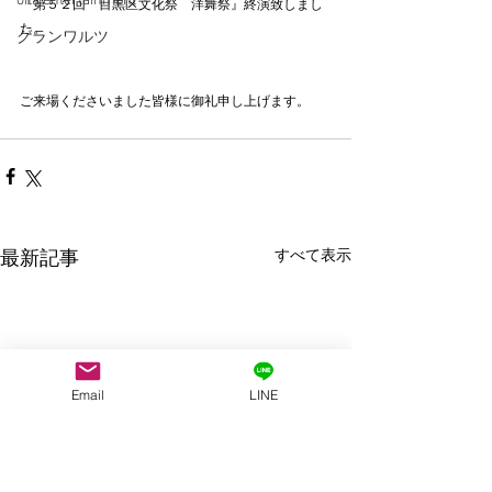
oita entertainment
『第５２回　目黒区文化祭　洋舞祭』終演致しまし
た。
グランワルツ
ご来場くださいました皆様に御礼申し上げます。
すべて表示
最新記事
Email
LINE