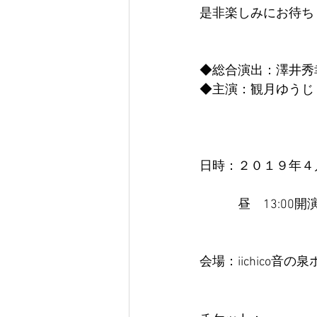
是非楽しみにお待ち
◆総合演出：澤井秀
◆主演：観月ゆうじ
日時：２０１９年４
　　　昼　13:00開演
会場：iichico音の