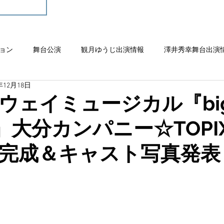
ョン
舞台公演
観月ゆうじ出演情報
澤井秀幸舞台出演
年12月18日
ウェイミュージカル『big 
al』大分カンパニー☆TOPI
完成＆キャスト写真発表