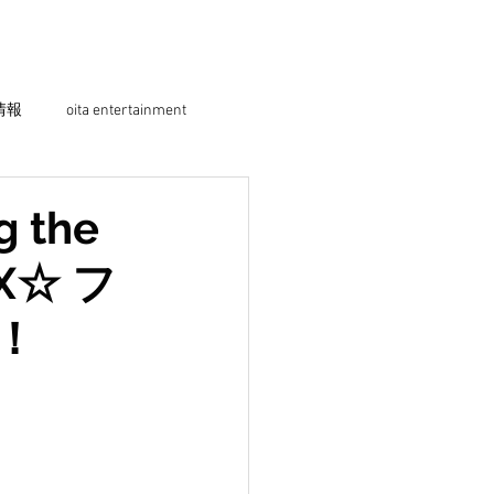
情報
oita entertainment
the
X☆ フ
！