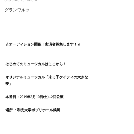
oita entertainment
グランワルツ
☆オーディション開催！出演者募集します！☆
はじめてのミュージカルはここから！
オリジナルミュージカル「末っ子ケイティの大きな
夢」
本番日：2019年8月10日(土)…2回公演
場所 ：和光大学ポプリホール鶴川