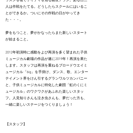
ッスンを覗くケイティを知る親友アラン。ある日二
人は作戦をたてる。どうしたらスクールにはいるこ
とができるか。ついにその作戦の日がやってき
た・・・。
夢をもつこと、夢がかなったらまた新しいスタート
が始まること。
2012年初演時に感動をよび再演を多く望まれた子供
ミュージカル劇場の作品が遂に2019年！再演を果た
します。スタッフは再演を重ねるブロードウエイミ
ュージカル「big」を手掛け、ダンス、歌、エンター
テイメント界をけん引するグランワルツカンパニー
と、子供ミュージカルに特化した劇団「虹のくにミ
ュージカル」のワクワクがあふれた楽しいスタッ
フ。人見知りさんも泣き虫さんも、夢だった方も、
一緒に楽しいステージをつくりましょう！
【スタッフ】