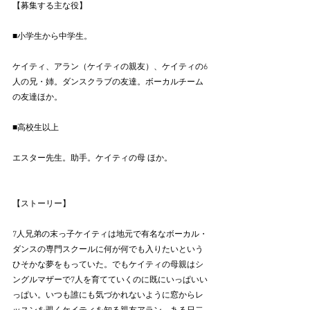
【募集する主な役】
■小学生から中学生。
ケイティ、アラン（ケイティの親友）、ケイティの6
人の兄・姉。ダンスクラブの友達。ボーカルチーム
の友達ほか。
■高校生以上
エスター先生。助手。ケイティの母 ほか。
【ストーリー】
7人兄弟の末っ子ケイティは地元で有名なボーカル・
ダンスの専門スクールに何が何でも入りたいという
ひそかな夢をもっていた。でもケイティの母親はシ
ングルマザーで7人を育てていくのに既にいっぱいい
っぱい。いつも誰にも気づかれないように窓からレ