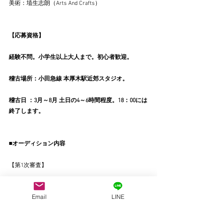
美術：埴生志朗（Arts And Crafts）
【応募資格】
経験不問。小学生以上大人まで。初心者歓迎。
稽古場所：小田急線 本厚木駅近郊スタジオ。
稽古日 ：3月～8月 土日の4～6時間程度。18：00には
終了します。
■オーディション内容
【第1次審査】
バストアップの写真1枚を添付して下記を記載してメ
Email
LINE
ール送信してください。
受付〆切：2月28日の24:00まで。