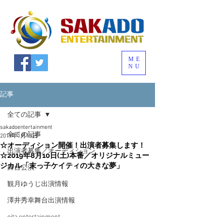
ME
NU
記事
全ての記事
sakadoentertainment
全ての記事
2019年1月15日
☆オーディション開催！出演者募集します！
出演者募集／オーディション
☆2019年8月10日(土)本番／オリジナルミュー
ジカル「末っ子ケイティの大きな夢」
舞台公演
観月ゆうじ出演情報
澤井秀幸舞台出演情報