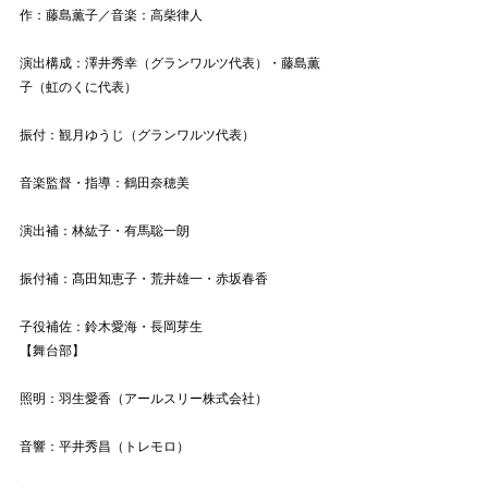
作：藤島薫子／音楽：高柴律人
演出構成：澤井秀幸（グランワルツ代表）・藤島薫
子（虹のくに代表）
振付：観月ゆうじ（グランワルツ代表）
音楽監督・指導：鶴田奈穂美
演出補：林紘子・有馬聡一朗
振付補：髙田知恵子・荒井雄一・赤坂春香
子役補佐：鈴木愛海・長岡芽生
【舞台部】
照明：羽生愛香（アールスリー株式会社）
音響：平井秀昌（トレモロ）